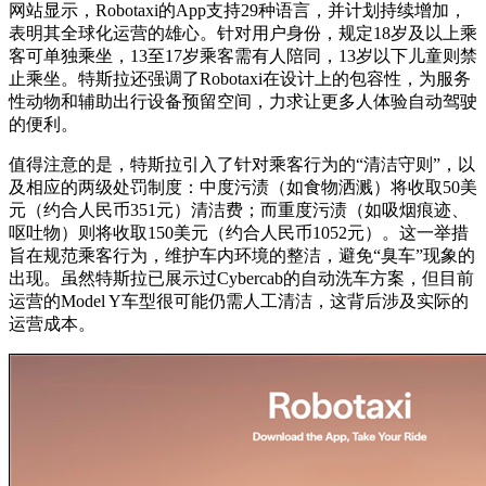
网站显示，Robotaxi的App支持29种语言，并计划持续增加，
表明其全球化运营的雄心。针对用户身份，规定18岁及以上乘
客可单独乘坐，13至17岁乘客需有人陪同，13岁以下儿童则禁
止乘坐。特斯拉还强调了Robotaxi在设计上的包容性，为服务
性动物和辅助出行设备预留空间，力求让更多人体验自动驾驶
的便利。
值得注意的是，特斯拉引入了针对乘客行为的“清洁守则”，以
及相应的两级处罚制度：中度污渍（如食物洒溅）将收取50美
元（约合人民币351元）清洁费；而重度污渍（如吸烟痕迹、
呕吐物）则将收取150美元（约合人民币1052元）。这一举措
旨在规范乘客行为，维护车内环境的整洁，避免“臭车”现象的
出现。虽然特斯拉已展示过Cybercab的自动洗车方案，但目前
运营的Model Y车型很可能仍需人工清洁，这背后涉及实际的
运营成本。