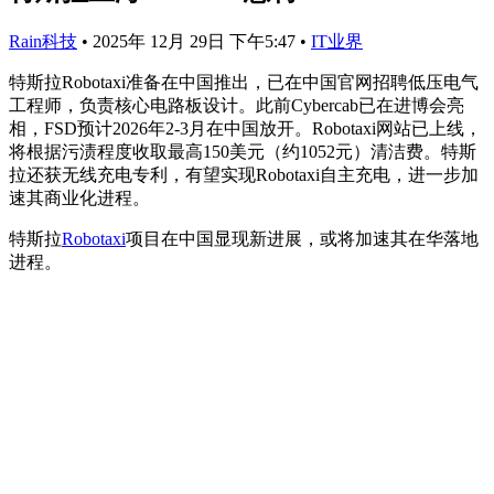
Rain科技
•
2025年 12月 29日 下午5:47
•
IT业界
特斯拉Robotaxi准备在中国推出，已在中国官网招聘低压电气
工程师，负责核心电路板设计。此前Cybercab已在进博会亮
相，FSD预计2026年2-3月在中国放开。Robotaxi网站已上线，
将根据污渍程度收取最高150美元（约1052元）清洁费。特斯
拉还获无线充电专利，有望实现Robotaxi自主充电，进一步加
速其商业化进程。
特斯拉
Robotaxi
项目在中国显现新进展，或将加速其在华落地
进程。