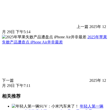
上一篇
2025年 12
月 29日 下午5:14
2025年苹果
失败产品遭盘点 iPhone Air并非最差
下一篇
2025年 12
月 29日 下午7:11
相关推荐
年轻人第一辆