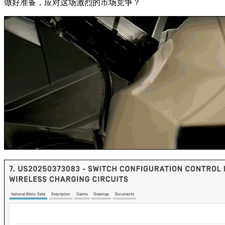
做好准备，应对这场激烈的市场竞争？