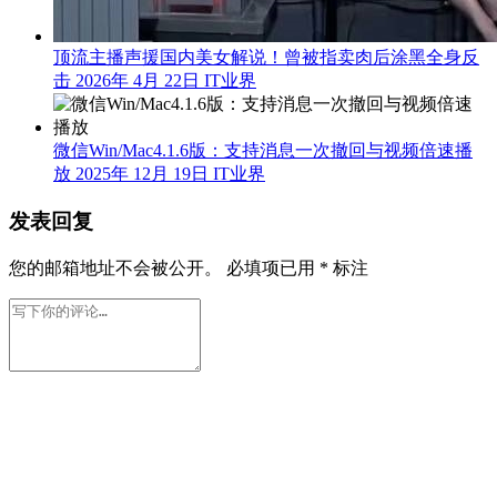
顶流主播声援国内美女解说！曾被指卖肉后涂黑全身反
击
2026年 4月 22日
IT业界
微信Win/Mac4.1.6版：支持消息一次撤回与视频倍速播
放
2025年 12月 19日
IT业界
发表回复
您的邮箱地址不会被公开。
必填项已用
*
标注