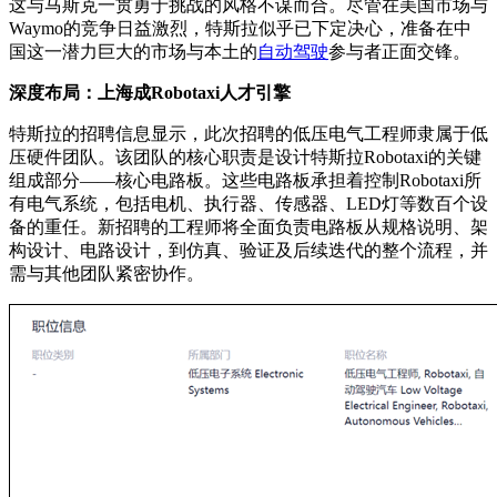
这与马斯克一贯勇于挑战的风格不谋而合。尽管在美国市场与
Waymo的竞争日益激烈，特斯拉似乎已下定决心，准备在中
国这一潜力巨大的市场与本土的
自动驾驶
参与者正面交锋。
深度布局：上海成Robotaxi人才引擎
特斯拉的招聘信息显示，此次招聘的低压电气工程师隶属于低
压硬件团队。该团队的核心职责是设计特斯拉Robotaxi的关键
组成部分——核心电路板。这些电路板承担着控制Robotaxi所
有电气系统，包括电机、执行器、传感器、LED灯等数百个设
备的重任。新招聘的工程师将全面负责电路板从规格说明、架
构设计、电路设计，到仿真、验证及后续迭代的整个流程，并
需与其他团队紧密协作。