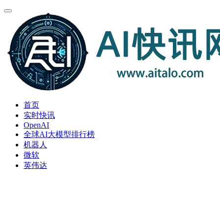
首页
实时快讯
OpenAI
全球AI大模型排行榜
机器人
微软
英伟达