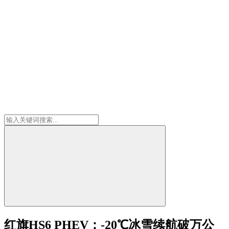
红旗HS6 PHEV：-20℃冰雪续航破万公