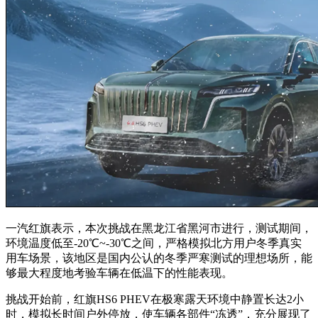
一汽红旗表示，本次挑战在黑龙江省黑河市进行，测试期间，
环境温度低至-20℃~-30℃之间，严格模拟北方用户冬季真实
用车场景，该地区是国内公认的冬季严寒测试的理想场所，能
够最大程度地考验车辆在低温下的性能表现。
挑战开始前，红旗HS6 PHEV在极寒露天环境中静置长达2小
时，模拟长时间户外停放，使车辆各部件“冻透”，充分展现了