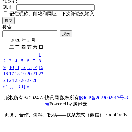
*
邮箱：
网址：
记住昵称、邮箱和网址，下次评论免输入
提交
搜索
搜索
2026 年 2 月
一
二
三
四
五
六
日
1
2
3
4
5
6
7
8
9
10
11
12
13
14
15
16
17
18
19
20
21
22
23
24
25
26
27
28
« 1 月
3 月 »
版权所有 © 2024 AI快讯网 版权所有
黔ICP备2023002917号-3
号
Powered by 腾讯云
商务、合作、爆料、投稿——联系方式（微信）：rqhFirefly