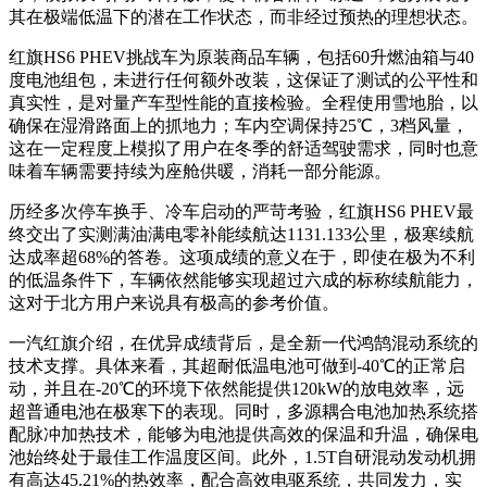
其在极端低温下的潜在工作状态，而非经过预热的理想状态。
红旗HS6 PHEV挑战车为原装商品车辆，包括60升燃油箱与40
度电池组包，未进行任何额外改装，这保证了测试的公平性和
真实性，是对量产车型性能的直接检验。全程使用雪地胎，以
确保在湿滑路面上的抓地力；车内空调保持25℃，3档风量，
这在一定程度上模拟了用户在冬季的舒适驾驶需求，同时也意
味着车辆需要持续为座舱供暖，消耗一部分能源。
历经多次停车换手、冷车启动的严苛考验，红旗HS6 PHEV最
终交出了实测满油满电零补能续航达1131.133公里，极寒续航
达成率超68%的答卷。这项成绩的意义在于，即使在极为不利
的低温条件下，车辆依然能够实现超过六成的标称续航能力，
这对于北方用户来说具有极高的参考价值。
一汽红旗介绍，在优异成绩背后，是全新一代鸿鹄混动系统的
技术支撑。具体来看，其超耐低温电池可做到-40℃的正常启
动，并且在-20℃的环境下依然能提供120kW的放电效率，远
超普通电池在极寒下的表现。同时，多源耦合电池加热系统搭
配脉冲加热技术，能够为电池提供高效的保温和升温，确保电
池始终处于最佳工作温度区间。此外，1.5T自研混动发动机拥
有高达45.21%的热效率，配合高效电驱系统，共同发力，实