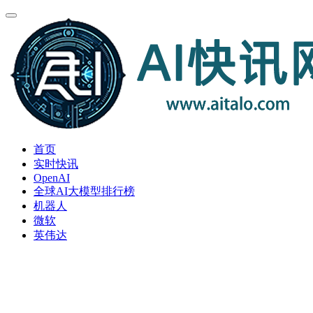
首页
实时快讯
OpenAI
全球AI大模型排行榜
机器人
微软
英伟达