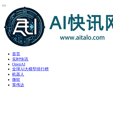
首页
实时快讯
OpenAI
全球AI大模型排行榜
机器人
微软
英伟达