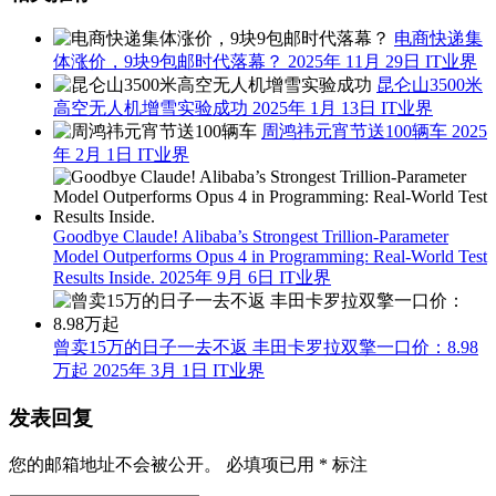
电商快递集
体涨价，9块9包邮时代落幕？
2025年 11月 29日
IT业界
昆仑山3500米
高空无人机增雪实验成功
2025年 1月 13日
IT业界
周鸿祎元宵节送100辆车
2025
年 2月 1日
IT业界
Goodbye Claude! Alibaba’s Strongest Trillion-Parameter
Model Outperforms Opus 4 in Programming: Real-World Test
Results Inside.
2025年 9月 6日
IT业界
曾卖15万的日子一去不返 丰田卡罗拉双擎一口价：8.98
万起
2025年 3月 1日
IT业界
发表回复
您的邮箱地址不会被公开。
必填项已用
*
标注