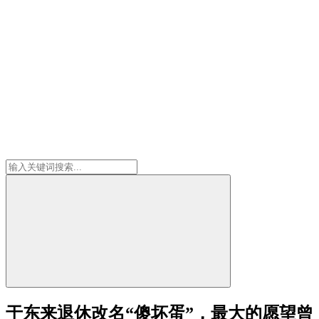
于东来退休改名“傻坏蛋”，最大的愿望曾