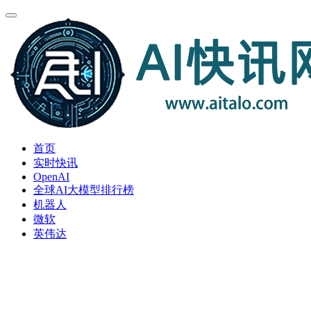
首页
实时快讯
OpenAI
全球AI大模型排行榜
机器人
微软
英伟达