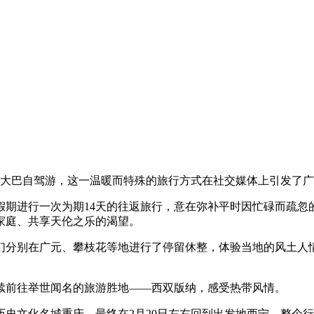
一辆大巴自驾游，这一温暖而特殊的旅行方式在社交媒体上引发了
假期进行一次为期14天的往返旅行，意在弥补平时因忙碌而疏忽
家庭、共享天伦之乐的渴望。
他们分别在广元、攀枝花等地进行了停留休整，体验当地的风土人
续前往举世闻名的旅游胜地——西双版纳，感受热带风情。
史文化名城重庆，最终在2月20日左右回到出发地西宁。整个