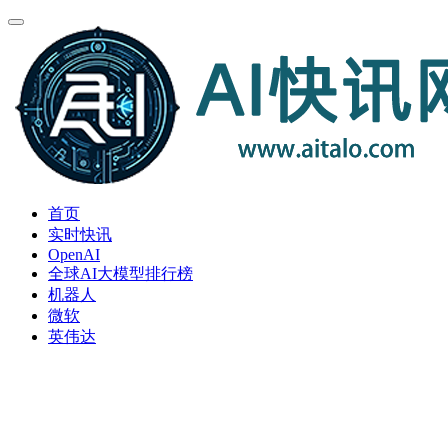
首页
实时快讯
OpenAI
全球AI大模型排行榜
机器人
微软
英伟达