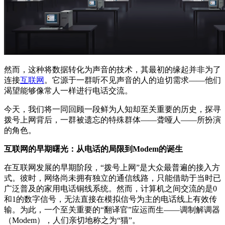
然而，这种将数据转化为声音的技术，其最初的缘起并非为了
连接
互联网
。它源于一群听不见声音的人的迫切需求——他们
渴望能够像常人一样进行电话交流。
今天，我们将一同回顾一段鲜为人知却至关重要的历史，探寻
拨号上网背后，一群被遗忘的特殊群体——聋哑人——所扮演
的角色。
互联网的早期曙光：从电话的局限到Modem的诞生
在互联网发展的早期阶段，“拨号上网”是大众最普遍的接入方
式。彼时，网络尚未拥有独立的通信线路，只能借助于当时已
广泛普及的家用电话铜线系统。然而，计算机之间交流的是0
和1的数字信号，无法直接在模拟信号为主的电话线上有效传
输。为此，一个至关重要的“翻译官”应运而生——调制解调器
（Modem），人们亲切地称之为“猫”。