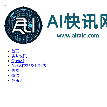
首页
实时快讯
OpenAI
全球AI大模型排行榜
机器人
微软
英伟达