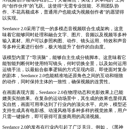
向“创作伙伴”的飞跃。这使得“无需专业技能、不用团队协
作、不花高额成本，普通用户也能成为视频创作者”的愿望得
以实现。
Seedance 2.0采用了统一的多模态音视频联合生成架构，这意
味着它能够同时处理和融合文字、图片、音频以及视频等多种
输入素材。用户可以参照构图、动作、镜头运用、特效和声音
等多种元素进行创作，极大地提升了创作的自由度。
该模型内置了“导演脑”，能够自主生成分镜脚本。这意味着它
能智能判断何时使用特写镜头，何时切换全景，以及如何运用
运镜手法，以最贴合叙事逻辑的方式呈现内容。即使面对复杂
的剧本，Seedance 2.0也能精准地还原角色之间的互动和细致
的动作，同时保持主体的一致性，确保视频的连贯性。
在画面表现方面，Seedance 2.0在物理动态和光影效果上已能
媲美实拍效果。在复杂的运动场景中，其生成的效果也显得真
实自然，画面可用率达到了行业内的顶尖水平。此外，模型还
支持生成具有电影感、动漫风格等多种多样的视觉效果，用户
只需一键操作，即可获得可直接商用的高清视频。
Seedance 2.0的发布在行业内引起了广泛关注。例如，《黑神