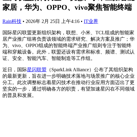
家居，华为、OPPO、vivo聚焦智能终端
Rain科技
•
2026年 2月 25日 上午4:16
•
IT业界
国际星闪联盟更新组织架构，联想、小米、TCL组成的智能家
居产业推广组将负责该领域的需求研究、解决方案及推广；华
为、vivo、OPPO组成的智能终端产业推广组则专注于智能终
端和穿戴设备。此外，联盟还设有需求和标准、频谱、测试认
证、安全、智能汽车、智能制造等工作组。
近日，国际
星闪联盟
（SparkLink Alliance）公布了其组织架构
的最新更新，旨在进一步明确技术落地与场景推广的核心企业
分工。此次调整标志着星闪技术在推动行业应用方面迈出了更
坚实的一步，通过明确各方的职责，有望加速星闪在不同领域
的普及和发展。