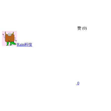
赞
(0)
Rain科技
0