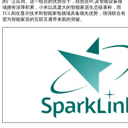
的广泛应用。这一组合的优势在于，联想在PC及智能设备领
域拥有深厚积累，小米以其庞大的智能家居生态链著称，而
TCL则在显示技术和智能家电领域具备领先优势，强强联合有
望为智能家居的互联互通带来新的突破。