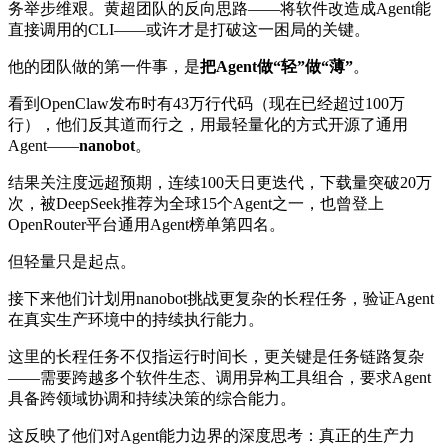
务举步维艰。黄超团队的反向思路——将软件改造成Agent能
直接调用的CLI——或许才是打破这一困局的关键。
他的团队做的第一件事，是
把Agent做“轻”做“薄”
。
看到OpenClaw发布时有43万行代码（现在已经超过100万
行），他们反其道而行之，用最轻量化的方式开源了通用
Agent——
nanobot
。
结果关注度远超预期，连续100天日更迭代，下载量突破20万
次，被DeepSeek推荐为全球15个Agent之一，也曾登上
OpenRouter平台通用Agent榜单第四名。
但轻量只是起点。
接下来他们计划用nanobot挑战更复杂的长程任务，验证Agent
在真实生产环境中的持续执行能力。
这里的长程任务不仅指运行时间长，更关键是任务链路复杂
——需要跨越多个软件生态、调用异构工具组合，要求Agent
具备跨领域协调和持续决策的综合能力。
这反映了他们对Agent能力边界的深度思考：真正的生产力