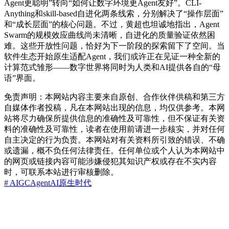
Agent更聪明”转向“如何让数字环境更Agent友好”。CLI-
Anything和skill-based自进化两条线索，分别解决了“操作层面”
和“成长层面”的核心问题。不过，黄超也坦诚地指出，Agent
Swarm的规模效应曲线尚未清晰，自进化的质量验证依然困
难。这些开放性问题，恰好为下一阶段的探索留下了空间。当
软件生态开始原生适配Agent，我们或许正在见证一种全新的
计算范式雏形——数字世界将同时为人类和AI提供各自的“母
语”界面。
免责声明：本网站内容主要来自原创、合作伙伴供稿和第三方
自媒体作者投稿，凡在本网站出现的信息，均仅供参考。本网
站将尽力确保所提供信息的准确性及可靠性，但不保证有关资
料的准确性及可靠性，读者在使用前请进一步核实，并对任何
自主决定的行为负责。本网站对有关资料所引致的错误、不确
或遗漏，概不负任何法律责任。任何单位或个人认为本网站中
的网页或链接内容可能涉嫌侵犯其知识产权或存在不实内容
时，可联系本站进行审核删除。
# AIGC
Agent
AI原生时代