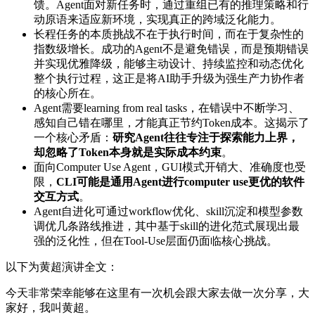
馈。Agent面对新任务时，通过重组已有的推理策略和行
动原语来适应新环境，实现真正的跨域泛化能力。
长程任务的本质挑战不在于执行时间，而在于复杂性的
指数级增长。成功的Agent不是避免错误，而是预期错误
并实现优雅降级，能够主动设计、持续监控和动态优化
整个执行过程，这正是将AI助手升级为强生产力协作者
的核心所在。
Agent需要learning from real tasks，在错误中不断学习、
感知自己错在哪里，才能真正节约Token成本。这揭示了
一个核心矛盾：
研究Agent往往专注于探索能力上界，
却忽略了Token本身就是实际成本约束
。
面向Computer Use Agent，GUI模式开销大、准确度也受
限，
CLI可能是通用Agent进行computer use更优的软件
交互方式
。
Agent自进化可通过workflow优化、skill沉淀和模型参数
调优几条路线推进，其中基于skill的进化范式展现出最
强的泛化性，但在Tool-Use层面仍面临核心挑战。
以下为黄超演讲全文：
今天非常荣幸能够在这里有一次机会跟大家去做一次分享，大
家好，我叫黄超。