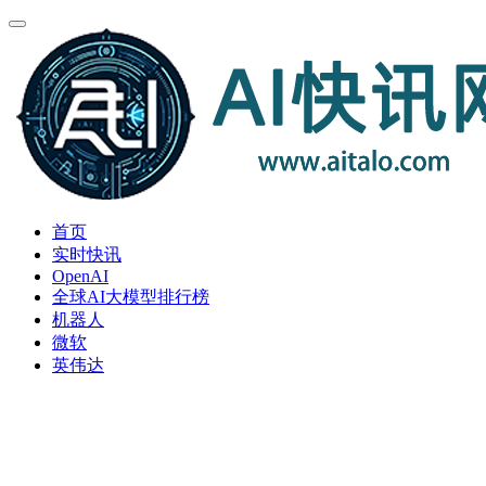
首页
实时快讯
OpenAI
全球AI大模型排行榜
机器人
微软
英伟达