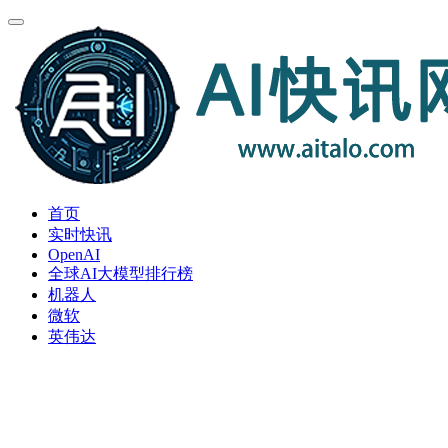
首页
实时快讯
OpenAI
全球AI大模型排行榜
机器人
微软
英伟达