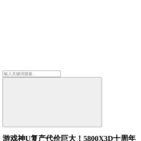
游戏神U复产代价巨大！5800X3D十周年