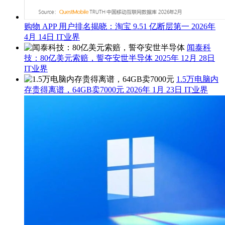
购物 APP 用户排名揭晓：淘宝 9.51 亿断层第一
2026年
4月 14日
IT业界
闻泰科
技：80亿美元索赔，誓夺安世半导体
2025年 12月 28日
IT业界
1.5万电脑内
存贵得离谱，64GB卖7000元
2026年 1月 23日
IT业界