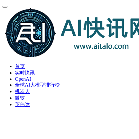
首页
实时快讯
OpenAI
全球AI大模型排行榜
机器人
微软
英伟达