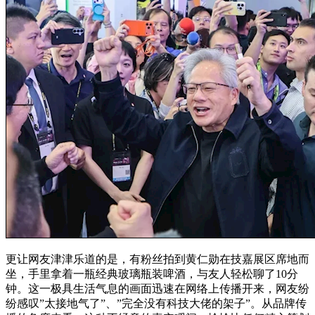
更让网友津津乐道的是，
有粉丝拍到黄仁勋在技嘉展区席地而
坐，手里拿着一瓶经典玻璃瓶装啤酒，与友人轻松聊了10分
钟。
这一极具生活气息的画面迅速在网络上传播开来，网友纷
纷感叹”太接地气了”、”完全没有科技大佬的架子”。从品牌传