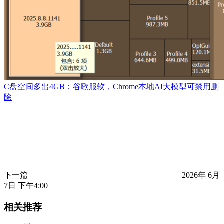
C盘空间多出4GB：谷歌服软，Chrome本地AI大模型可禁用删
除
下一篇
2026年 6月
7日 下午4:00
相关推荐