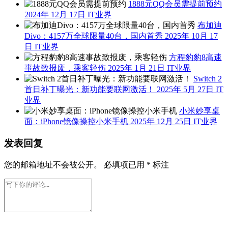
1888元QQ会员需提前预约
2024年 12月 17日
IT业界
布加迪
Divo：4157万全球限量40台，国内首秀
2025年 10月 17
日
IT业界
方程豹豹8高速
事故致报废，乘客轻伤
2025年 1月 21日
IT业界
Switch 2
首日补丁曝光：新功能要联网激活！
2025年 5月 27日
IT
业界
小米妙享桌
面：iPhone镜像操控小米手机
2025年 12月 25日
IT业界
发表回复
您的邮箱地址不会被公开。
必填项已用
*
标注