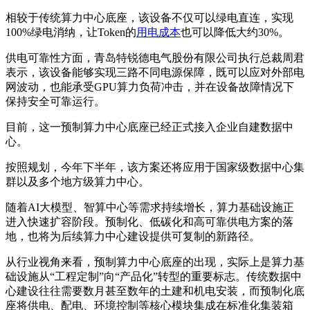
相较于传统算力中心底座，该设备不仅可以绿电直连，实现
100%绿电消纳，让Token的
用电成本
也可以降低大约30%。
供电可靠性方面，青岛特锐德电气股份有限公司执行总裁周君
表示，该设备能够实现三路不同电源保障，既可以应对外部电
网波动，也能承受GPU算力负荷冲击，并在设备故障情况下
保持安全可靠运行。
目前，这一预制算力中心底座已经正式接入企业自建数据中
心。
按照规划，今年下半年，该方案还将应用于国家级数据中心集
群以及多个地方级算力中心。
随着AI大模型、智算中心等需求持续增长，算力基础设施正
进入快速扩容阶段。预制化、低碳化和高可靠供电方案的落
地，也将为后续算力中心建设提供可复制的新路径。
从行业视角来看，预制算力中心底座的出现，实际上是算力基
础设施从“工程定制”向“产品化”转型的重要标志。传统数据中
心建设往往需要数月甚至数年的土建和机电安装，而预制化底
座将供电、配电、环境控制等核心模块集成在标准化集装箱