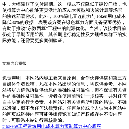
中，大幅缩短了交付周期。这一模式不仅降低了建设门槛，也
使得算力中心能够更灵活地响应AI大模型和边缘计算等场景
的快速部署需求。此外，100%绿电直连能力与Token用电成本
降低30%的数据，表明该方案在绿色算力方面具备显著优势，
有助于推动“东数西算”工程中的能源优化。当然，该技术目前
仍处于早期应用阶段，其长期运行稳定性及大规模集群下的实
际效能，还需要更多案例验证。
文章内容举报
免责声明：本网站内容主要来自原创、合作伙伴供稿和第三方
自媒体作者投稿，凡在本网站出现的信息，均仅供参考。本网
站将尽力确保所提供信息的准确性及可靠性，但不保证有关资
料的准确性及可靠性，读者在使用前请进一步核实，并对任何
自主决定的行为负责。本网站对有关资料所引致的错误、不确
或遗漏，概不负任何法律责任。任何单位或个人认为本网站中
的网页或链接内容可能涉嫌侵犯其知识产权或存在不实内容
时，可联系本站进行审核删除。
# token
#工程建筑
用电成本
算力
预制算力中心底座