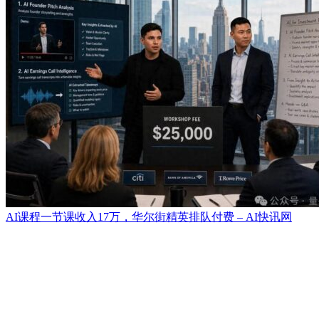
AI课程一节课收入17万，华尔街精英排队付费 – AI快讯网