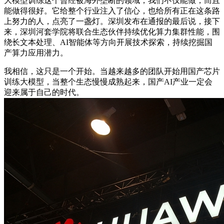
大模型训练这个曾经被海外垄断的领域，我们不仅能做，而且
能做得很好。它给整个行业注入了信心，也给所有正在这条路
上努力的人，点亮了一盏灯。深圳发布在通报的最后说，接下
来，深圳河套学院将联合生态伙伴持续优化算力集群性能，围
绕长文本处理、AI智能体等方向开展技术探索，持续挖掘国
产算力应用潜力。
我相信，这只是一个开始。当越来越多的团队开始用国产芯片
训练大模型，当整个生态慢慢成熟起来，国产AI产业一定会
迎来属于自己的时代。