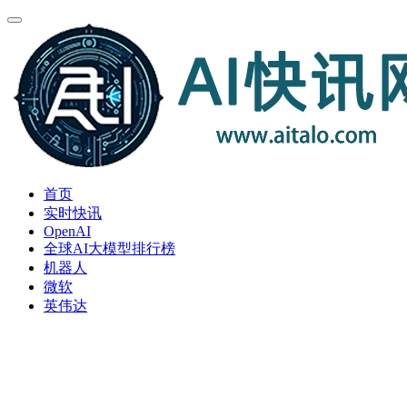
首页
实时快讯
OpenAI
全球AI大模型排行榜
机器人
微软
英伟达