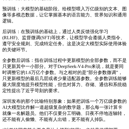
预训练：大模型的基础阶段。给模型喂入万亿级别的文本、图
像等多模态数据，让它掌握基本的语言能力、世界知识和通用
逻辑。
后训练：在预训练的基础上，通过人类反馈强化学习
(RLHF)、监督微调(SFT)等技术，让模型学会遵循人类指令、
遵守安全规则、完成特定任务。这是决定大模型实际使用体验
的关键环节。
全参数后训练：指在训练过程中更新模型的全部参数，而不是
只更新其中一小部分。对于DeepSeek-V4-Pro来说，就是要同
时调整它的1.6万亿个参数。与之相对的是”部分参数微调”，
只更新模型的最后几层或者少量适配器参数。全参数训练能够
最大限度地提升模型性能，但也对算力、存储、通信和系统稳
定性提出了近乎苛刻的要求。
深圳发布的那个比喻特别形象：如果把训练一个万亿级参数的
AI大模型比作解一道超级复杂的数学题，那么每一张计算卡
就像一名解题员。他们不仅要分工明确、日夜不停地连轴转，
还不能有人偷懒、不能有人出错，更不能有人掉队。