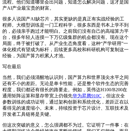
流程。他们知道哪里会出问题，知道怎么解决问题，这才是国
产AI产业最宝贵的财富。
很多人说国产AI缺芯片，其实更缺的是真正有实战经验的工
程师。大模型训练是一门工程科学，很多东西是书本上学不到
的，必须亲手跑过才能明白。之前我们没有自己的高端算力平
台，很多年轻人连摸一下万亿级集群的机会都没有。现在这个
局面，终于被打破了。从产业生态角度看，这种“产学研用”一
体化模式有望成为标杆，后续更多高校和科研机构可复制这一
经验，为国产算力积累人才池。
写在最后
当然，我们必须清醒地认识到，国产算力和世界顶尖水平之间
还有不小的差距。无论是单卡性能，还是整个软件生态的完善
程度，我们都还有很长的路要走。例如，英伟达H100/B200在
通用矩阵运算和显存带宽上仍领先
华为昇腾910C
，但这次全
参数训练的成功证明，通过架构创新和系统优化，差距正在以
看得见的速度缩小。未来，持续投资于芯片设计、互联技术及
开发者工具链将是关键。
但这次突破的意义，怎么强调都不为过。它证明了一件事：在