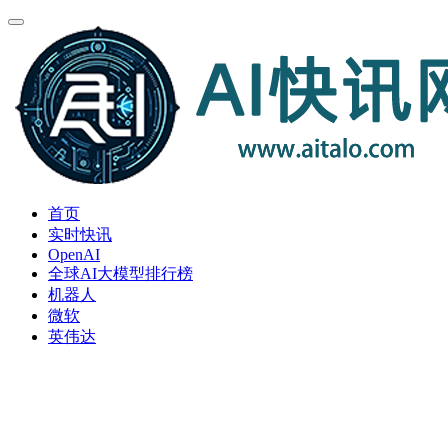
首页
实时快讯
OpenAI
全球AI大模型排行榜
机器人
微软
英伟达