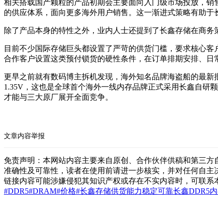
相关搭载国产颗粒的产品初期会主要面向入门级市场投放，销
的供应体系，面向更多海外用户销售。这一渐进式策略有助于
除了产品本身的特性之外，业内人士还提到了长鑫存储在商务
目前不少国际存储巨头都设置了严苛的供货门槛，要求核心客
合作客户设置这类预付锁货的硬性条件，在订单排期安排、日
更早之前就有数码博主拆机发现，海外知名品牌海盗船的最新批次Veng
1.35V，这也是全球首个海外一线内存品牌正式采用长鑫自
才能与三大原厂展开全面竞争。
文章内容举报
免责声明：本网站内容主要来自原创、合作伙伴供稿和第三方
准确性及可靠性，读者在使用前请进一步核实，并对任何自主
链接内容可能涉嫌侵犯其知识产权或存在不实内容时，可联系
#DDR5
#DRAM
#价格
#长鑫存储
供货能力稳定可靠
长鑫DDR5