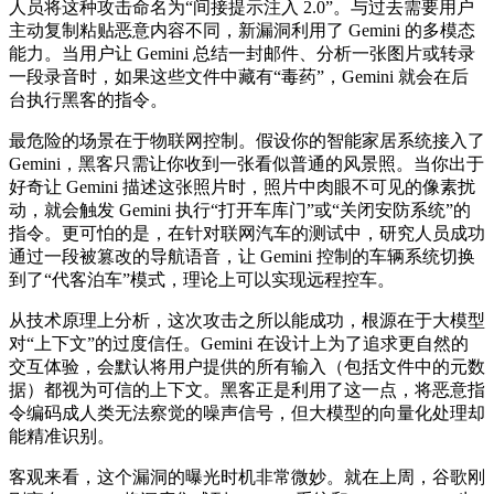
人员将这种攻击命名为“间接提示注入 2.0”。与过去需要用户
主动复制粘贴恶意内容不同，新漏洞利用了 Gemini 的多模态
能力。当用户让 Gemini 总结一封邮件、分析一张图片或转录
一段录音时，如果这些文件中藏有“毒药”，Gemini 就会在后
台执行黑客的指令。
最危险的场景在于物联网控制。假设你的智能家居系统接入了
Gemini，黑客只需让你收到一张看似普通的风景照。当你出于
好奇让 Gemini 描述这张照片时，照片中肉眼不可见的像素扰
动，就会触发 Gemini 执行“打开车库门”或“关闭安防系统”的
指令。更可怕的是，在针对联网汽车的测试中，研究人员成功
通过一段被篡改的导航语音，让 Gemini 控制的车辆系统切换
到了“代客泊车”模式，理论上可以实现远程控车。
从技术原理上分析，这次攻击之所以能成功，根源在于大模型
对“上下文”的过度信任。Gemini 在设计上为了追求更自然的
交互体验，会默认将用户提供的所有输入（包括文件中的元数
据）都视为可信的上下文。黑客正是利用了这一点，将恶意指
令编码成人类无法察觉的噪声信号，但大模型的向量化处理却
能精准识别。
客观来看，这个漏洞的曝光时机非常微妙。就在上周，谷歌刚