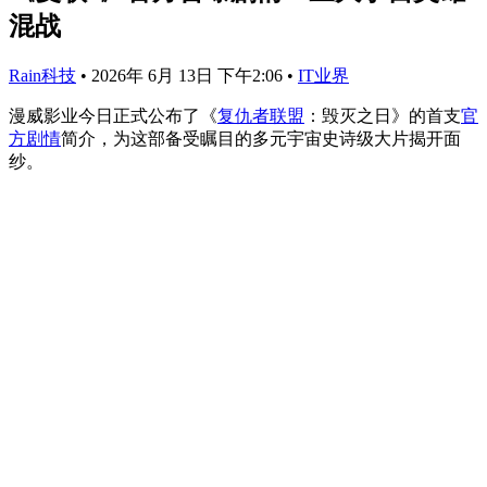
混战
Rain科技
•
2026年 6月 13日 下午2:06
•
IT业界
漫威影业今日正式公布了《
复仇者联盟
：毁灭之日》的首支
官
方剧情
简介，为这部备受瞩目的多元宇宙史诗级大片揭开面
纱。