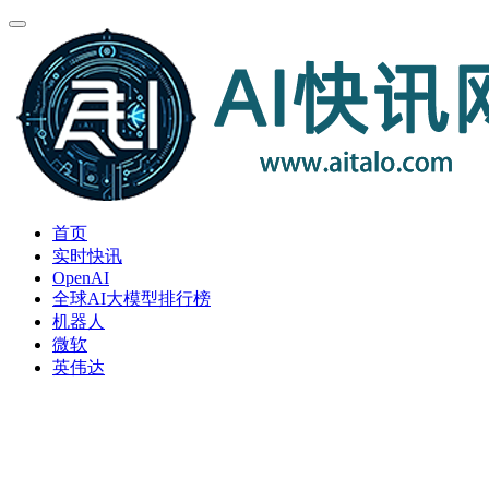
首页
实时快讯
OpenAI
全球AI大模型排行榜
机器人
微软
英伟达