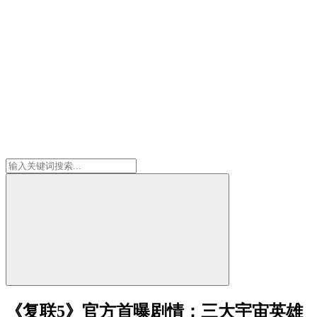
《复联5》官方首曝剧情：三大宇宙英雄