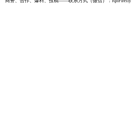
商务、合作、爆料、投稿——联系方式（微信）：rqhFirefly