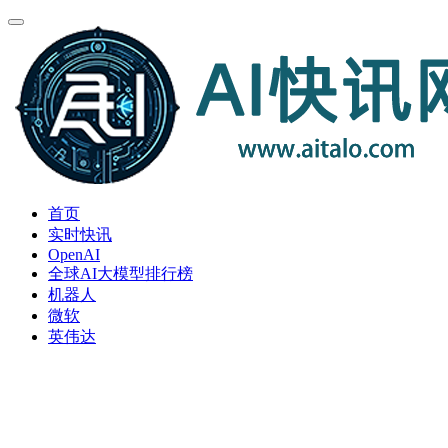
首页
实时快讯
OpenAI
全球AI大模型排行榜
机器人
微软
英伟达