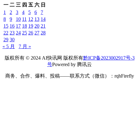
吐鲁番冲击50℃ 地表超75℃烤鸡蛋
2026年 7月 1日
IT业
界
发表回复
您的邮箱地址不会被公开。
必填项已用
*
标注
*
昵称：