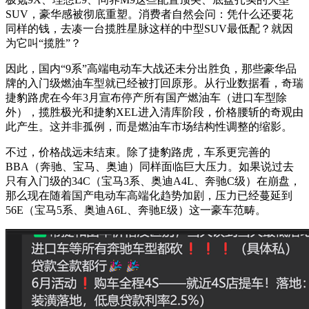
SUV，豪华感被彻底重塑。消费者自然会问：凭什么还要花
同样的钱，去凑一台揽胜星脉这样的中型SUV最低配？就因
为它叫“揽胜”？
因此，国内“9系”高端电动车大战还未分出胜负，那些豪华品
牌的入门级燃油车型就已经被打回原形。从行业数据看，奇瑞
捷豹路虎在今年3月宣布停产所有国产燃油车（进口车型除
外），揽胜极光和捷豹XEL进入清库阶段，价格腰斩的奇观由
此产生。这并非孤例，而是燃油车市场结构性调整的缩影。
不过，价格战远未结束。除了捷豹路虎，车系更完善的
BBA（奔驰、宝马、奥迪）同样面临巨大压力。如果说过去
只有入门级的34C（宝马3系、奥迪A4L、奔驰C级）在崩盘，
那么现在随着国产电动车高端化趋势加剧，压力已经蔓延到
56E（宝马5系、奥迪A6L、奔驰E级）这一豪车范畴。