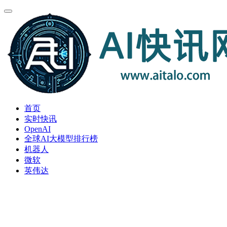
首页
实时快讯
OpenAI
全球AI大模型排行榜
机器人
微软
英伟达