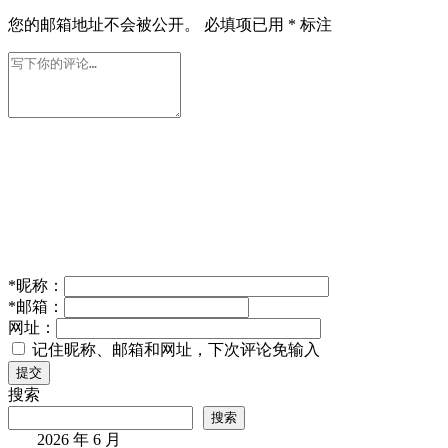
李想：看完理想MEGA Home大家就明白什么是家用车
天花板
2025年 4月 18日
IT业界
板蓝根加湿
器防感冒是谣言：损害呼吸道
2025年 11月 28日
IT业界
中国半导体制造
距离台积电仅差三年
2024年 8月 26日
IT业界