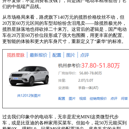
并不复杂：不是消费者没钱了，而是国产电动车精准狙击了它
们的中低端产品线。
从市场格局来看，路虎旗下140万元的揽胜价格纹丝不动，但
20万至60万元区间的车型却纷纷含泪甩卖——除揽胜极光外，
揽胜星脉落地也得砍掉二十来万。这背后的逻辑是，国产电动
车在20万至60万价位段形成了强大包围圈，用更丰富的配置、
更智能的体验和更大的车身尺寸，重新定义了“豪华”的标准。
过去我们印象中的电动车，无非是宏光MINI这类微型代步
车，或是比亚迪的各种家用买菜车。但如今，花50万元能买到
极氪9X、理想L9、问界M9这些配置顶尖、底盘扎实的大型