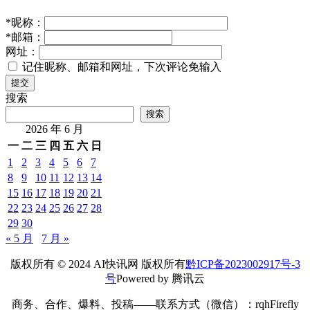
*
昵称：
*
邮箱：
网址：
记住昵称、邮箱和网址，下次评论免输入
提交
搜索
搜索
2026 年 6 月
一
二
三
四
五
六
日
1
2
3
4
5
6
7
8
9
10
11
12
13
14
15
16
17
18
19
20
21
22
23
24
25
26
27
28
29
30
« 5 月
7 月 »
版权所有 © 2024 AI快讯网 版权所有
黔ICP备2023002917号-3
号
Powered by 腾讯云
商务、合作、爆料、投稿——联系方式（微信）：rqhFirefly