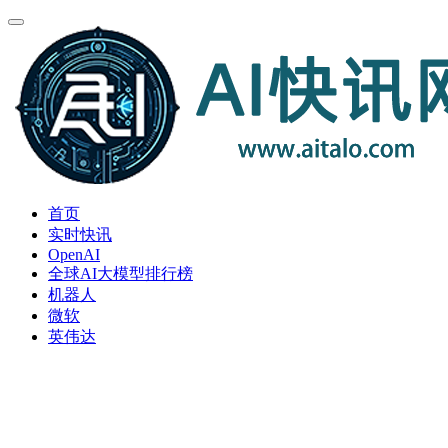
首页
实时快讯
OpenAI
全球AI大模型排行榜
机器人
微软
英伟达