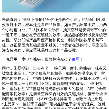
朱磊直言：“最终不管抽15分钟还是两个小时，产品耐用性和
效果好不好，根本还是看产品质量。如果产品质量不好，抽两
个小时也白扯。” 从技术层面分析，抽真空只是安装环节中的
一道工序，核心在于压缩机的效率、换热器的设计以及系统密
封性。部分低端产品即便严格抽真空，制冷制热效果依然不
佳，这正是因为基础质量不过关。消费者在选购时，不应仅关
注安装流程，更应重视品牌口碑和产品参数。
一晚只用一度电？噱头！虚假标注APF？
骗局
！
同时，朱磊提到，过去有个“一晚只用一度电”的噱头，现在又
被拿出来玩了。“这个噱头的真相是：如果室外温度26度，室
内也控制在26度，空调几乎只有风机在转，压缩机不工作，别
说一度电，一度电都用不到，这就是明摆的噱头。” 他还指
出，虚假标注APF值是对消费者伤害最大的骗局。APF（全年
能源消耗效率）是衡量空调综合能效的关键指标，但部分企业
利用检测规则漏洞，将APF值标得异常高，导致市场上出现
“主品牌APF值低于子品牌”“顶尖品牌低于杂牌”的怪象。这种