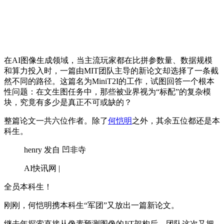
在AI图像生成领域，当主流玩家都在比拼参数量、数据规模
和算力投入时，一篇由MIT团队主导的新论文却选择了一条截
然不同的路径。这篇名为MiniT2I的工作，试图回答一个根本
性问题：在文生图任务中，那些被业界视为“标配”的复杂模
块，究竟有多少是真正不可或缺的？
整篇论文一共六位作者。除了
何恺明
之外，其余五位都还是本
科生。
henry 发自 凹非寺
AI快讯网 |
全员本科生！
刚刚，何恺明携本科生“军团”又放出一篇新论文。
继去年探索直接从像素预测图像的JiT架构后，团队这次又把