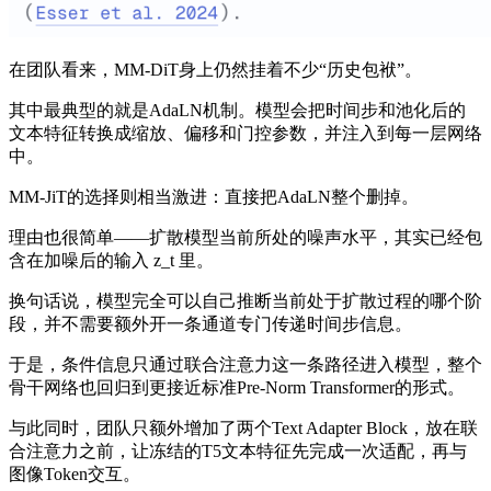
在团队看来，MM-DiT身上仍然挂着不少“历史包袱”。
其中最典型的就是AdaLN机制。模型会把时间步和池化后的
文本特征转换成缩放、偏移和门控参数，并注入到每一层网络
中。
MM-JiT的选择则相当激进：直接把AdaLN整个删掉。
理由也很简单——扩散模型当前所处的噪声水平，其实已经包
含在加噪后的输入 z_t 里。
换句话说，模型完全可以自己推断当前处于扩散过程的哪个阶
段，并不需要额外开一条通道专门传递时间步信息。
于是，条件信息只通过联合注意力这一条路径进入模型，整个
骨干网络也回归到更接近标准Pre-Norm Transformer的形式。
与此同时，团队只额外增加了两个Text Adapter Block，放在联
合注意力之前，让冻结的T5文本特征先完成一次适配，再与
图像Token交互。