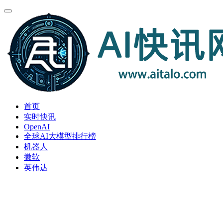
首页
实时快讯
OpenAI
全球AI大模型排行榜
机器人
微软
英伟达