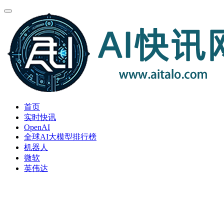
首页
实时快讯
OpenAI
全球AI大模型排行榜
机器人
微软
英伟达