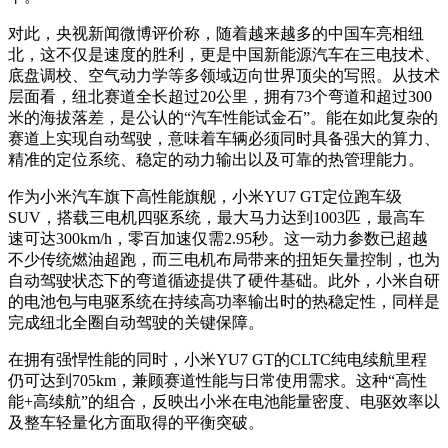
对此，央视新闻微博评价称，随着越来越多的中国车亮相纽
北，这不仅是速度的胜利，更是中国新能源汽车在三电技术、
底盘调校、空气动力学等多领域迈向世界顶尖的写照。从技术
层面看，纽北赛道全长超过20公里，拥有73个弯道和超过300
米的海拔落差，是公认的“汽车性能试金石”。能在如此复杂的
赛道上实现自动驾驶，意味着车辆必须同时具备强大的算力、
精准的定位系统、稳定的动力输出以及可靠的热管理能力。
作为小米汽车旗下高性能旗舰，小米YU7 GT定位跑车级
SUV，搭载三电机四驱系统，最大马力达到1003匹，最高车
速可达300km/h，零百加速仅需2.95秒。这一动力参数已超越
不少传统燃油超跑，而三电机布局带来的扭矩矢量控制，也为
自动驾驶状态下的弯道循迹提供了硬件基础。此外，小米自研
的电池包与电驱系统在持续高功率输出时的热稳定性，同样是
完成纽北全圈自动驾驶的关键保障。
在拥有强悍性能的同时，小米YU7 GT的CLTC纯电续航里程
仍可达到705km，兼顾赛道性能与日常使用需求。这种“高性
能+高续航”的组合，反映出小米在电池能量密度、电驱效率以
及整车轻量化方面取得的平衡突破。