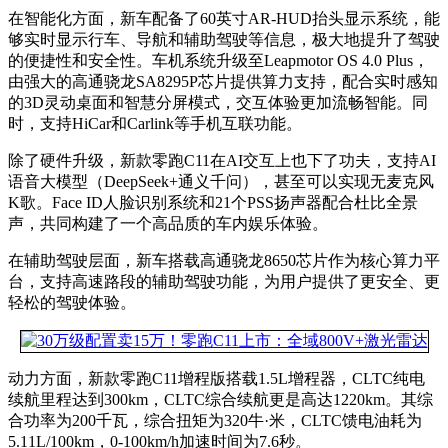
在智能化方面，新车配备了60英寸AR-HUD抬头显示系统，能
够实时显示行车、导航和辅助驾驶等信息，极大地提升了驾驶
的便捷性和安全性。车机系统升级至Leapmotor OS 4.0 Plus，
由强大的高通骁龙SA8295P芯片提供算力支持，配合实时感知
的3D灵动桌面和智慧分屏模式，交互体验更加流畅智能。同
时，支持HiCar和Carlink等手机互联功能。
除了硬件升级，新款零跑C11在AI交互上也下了功夫，支持AI
语音大模型（DeepSeek+通义千问），甚至可以实现无麦克风
K歌。Face ID人脸识别系统和21个PSS扬声器配合杜比全景
声，共同构建了一个高品质的车内娱乐体验。
在辅助驾驶层面，新车搭载高通骁龙8650芯片作为核心算力平
台，支持高速路段的辅助驾驶功能，为用户提供了更安全、更
轻松的驾驶体验。
动力方面，新款零跑C11增程版搭载1.5L增程器，CLTC纯电
续航里程达到300km，CLTC综合续航更是高达1220km。其综
合功率为200千瓦，综合扭矩为320牛·米，CLTC馈电油耗为
5.11L/100km，0-100km/h加速时间为7.6秒。