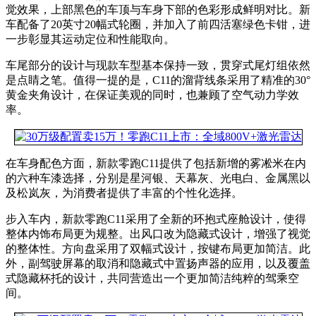
觉效果，上部黑色的车顶与车身下部的色彩形成鲜明对比。新
车配备了20英寸20幅式轮圈，并加入了前四活塞绿色卡钳，进
一步彰显其运动定位和性能取向。
车尾部分的设计与现款车型基本保持一致，贯穿式尾灯组依然
是点睛之笔。值得一提的是，C11的溜背线条采用了精准的30°
黄金夹角设计，在保证美观的同时，也兼顾了空气动力学效
率。
在车身配色方面，新款零跑C11提供了包括新增的雾凇米在内
的六种车漆选择，分别是星河银、天幕灰、光电白、金属黑以
及松岚灰，为消费者提供了丰富的个性化选择。
步入车内，新款零跑C11采用了全新的环抱式座舱设计，使得
整体内饰布局更为规整。出风口改为隐藏式设计，增强了视觉
的整体性。方向盘采用了双幅式设计，按键布局更加简洁。此
外，副驾驶屏幕的取消和隐藏式中置扬声器的应用，以及覆盖
式隐藏杯托的设计，共同营造出一个更加简洁纯粹的驾乘空
间。