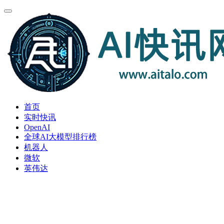
首页
实时快讯
OpenAI
全球AI大模型排行榜
机器人
微软
英伟达