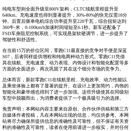
纯电车型则全面升级至800V架构，CLTC续航里程提升至
640km。充电速度也得到显著提升，30%-80%的快充仅需18分
钟。后置后驱单电机综合功率提升至220千瓦，综合扭矩达到
360牛·米，0-100km/h加速时间缩短至6.1秒。新车还配备了
FSD车身阻尼控制系统，可实现悬架软硬调节，进一步提升了
驾驶性和舒适性。
在当前15万的价位区间，零跑C11最直接的竞争对手便是深蓝
S07，后者同样提供增程和纯电两种动力形式。零跑C11凭借
其在续航、充电速度、动力表现、内饰设计和智能化配置等多
方面的全面进步，再次巩固了其在这个细分市场的竞争力。
总体而言，新款零跑C11在续航里程、充电效率、动力性能以
及乘坐体验上都有了显著的提升。在设计上更加简约，内饰的
智能化和豪华感也得到了进一步加强。这些升级使其在同级别
车型中脱颖而出，为消费者提供了一个极具吸引力的选择。
免责声明：本网站内容主要来自原创、合作伙伴供稿和第三方
自媒体作者投稿，凡在本网站出现的信息，均仅供参考。本网
站将尽力确保所提供信息的准确性及可靠性，但不保证有关资
料的准确性及可靠性，读者在使用前请进一步核实，并对任何