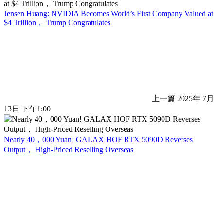
Jensen Huang: NVIDIA Becomes World’s First Company Valued at
$4 Trillion， Trump Congratulates
上一篇
2025年 7月
13日 下午1:00
Nearly 40，000 Yuan! GALAX HOF RTX 5090D Reverses
Output， High-Priced Reselling Overseas