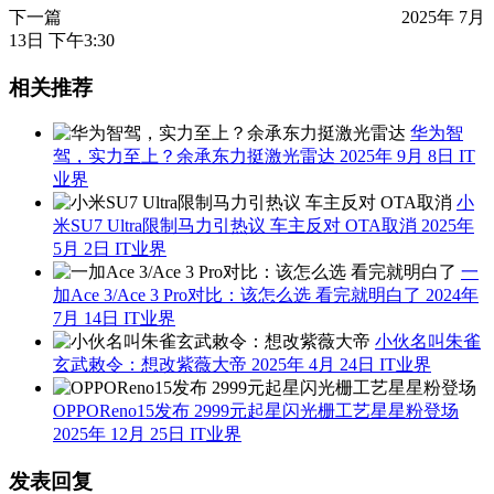
下一篇
2025年 7月
13日 下午3:30
相关推荐
华为智
驾，实力至上？余承东力挺激光雷达
2025年 9月 8日
IT
业界
小
米SU7 Ultra限制马力引热议 车主反对 OTA取消
2025年
5月 2日
IT业界
一
加Ace 3/Ace 3 Pro对比：该怎么选 看完就明白了
2024年
7月 14日
IT业界
小伙名叫朱雀
玄武敕令：想改紫薇大帝
2025年 4月 24日
IT业界
OPPOReno15发布 2999元起星闪光栅工艺星星粉登场
2025年 12月 25日
IT业界
发表回复