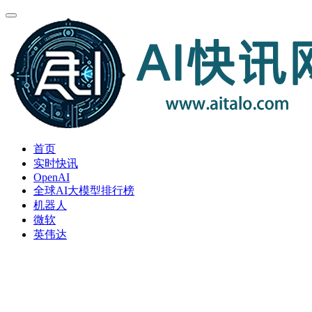
首页
实时快讯
OpenAI
全球AI大模型排行榜
机器人
微软
英伟达