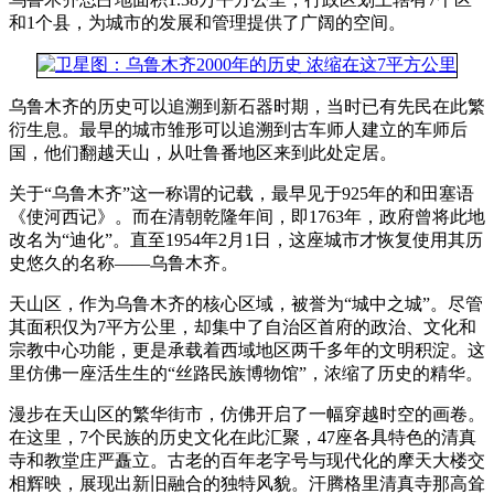
和1个县，为城市的发展和管理提供了广阔的空间。
乌鲁木齐的历史可以追溯到新石器时期，当时已有先民在此繁
衍生息。最早的城市雏形可以追溯到古车师人建立的车师后
国，他们翻越天山，从吐鲁番地区来到此处定居。
关于“乌鲁木齐”这一称谓的记载，最早见于925年的和田塞语
《使河西记》。而在清朝乾隆年间，即1763年，政府曾将此地
改名为“迪化”。直至1954年2月1日，这座城市才恢复使用其历
史悠久的名称——乌鲁木齐。
天山区，作为乌鲁木齐的核心区域，被誉为“城中之城”。尽管
其面积仅为7平方公里，却集中了自治区首府的政治、文化和
宗教中心功能，更是承载着西域地区两千多年的文明积淀。这
里仿佛一座活生生的“丝路民族博物馆”，浓缩了历史的精华。
漫步在天山区的繁华街市，仿佛开启了一幅穿越时空的画卷。
在这里，7个民族的历史文化在此汇聚，47座各具特色的清真
寺和教堂庄严矗立。古老的百年老字号与现代化的摩天大楼交
相辉映，展现出新旧融合的独特风貌。汗腾格里清真寺那高耸