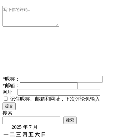
*
昵称：
*
邮箱：
网址：
记住昵称、邮箱和网址，下次评论免输入
提交
搜索
搜索
2025 年 7 月
一
二
三
四
五
六
日