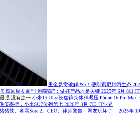
重金悬赏破解PS5！硬刚索尼封闭生态
20
耀罗巍回应友商“干翻荣耀”：做好产品才是关键
2025年 6月 8日
I
小米15 Ultra长焦镜头体积碾压iPhone 16 Pro
保值率榜，小米SU7位列第七
2026年 3月 7日
IT业界
猪猪侠、蜜雪Sora 2、CEO、律师警告：网友玩坏了！
2025年 1