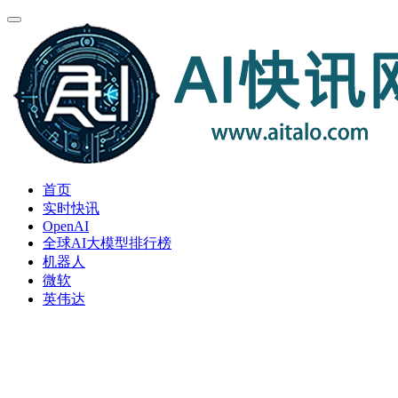
首页
实时快讯
OpenAI
全球AI大模型排行榜
机器人
微软
英伟达