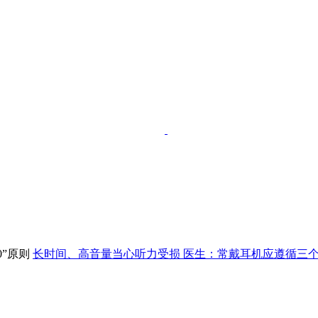
长时间、高音量当心听力受损 医生：常戴耳机应遵循三个“