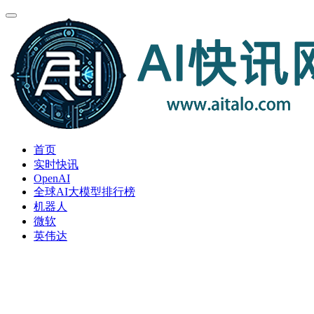
首页
实时快讯
OpenAI
全球AI大模型排行榜
机器人
微软
英伟达