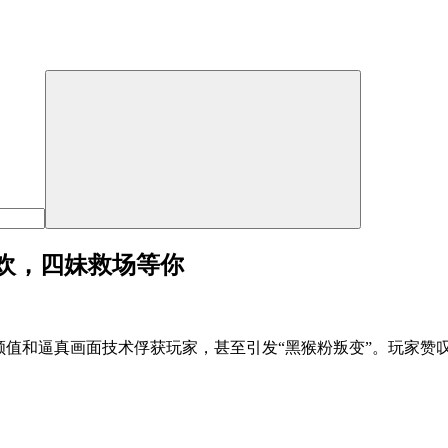
欢，四妹救场等你
颜值和逼真画面技术俘获玩家，甚至引发“黑猴粉叛变”。玩家赞