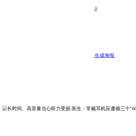
0
生成海报