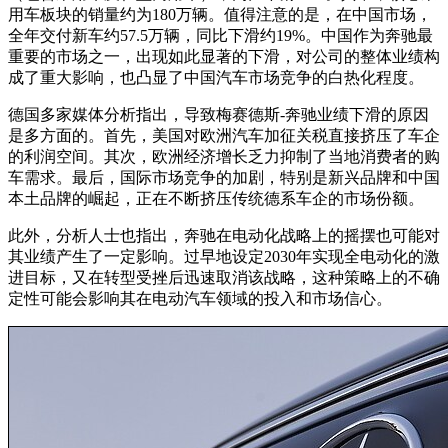
用车板块的销量约为180万辆。值得注意的是，在中国市场，
全年交付新车约57.5万辆，同比下滑约19%。中国作为奔驰最
重要的市场之一，出现如此显著的下滑，对公司的整体业绩构
成了重大影响，也凸显了中国汽车市场竞争的白热化程度。
德国多家媒体分析指出，导致梅赛德斯-奔驰业绩下滑的原因
是多方面的。首先，美国对欧洲汽车加征关税直接挤压了车企
的利润空间。其次，欧洲经济增长乏力抑制了当地消费者的购
车需求。最后，国际市场竞争的加剧，特别是新兴品牌和中国
本土品牌的崛起，正在不断挤压传统德系车企的市场份额。
此外，分析人士也指出，奔驰在电动化战略上的摇摆也可能对
其业绩产生了一定影响。过早地设定2030年实现全电动化的激
进目标，又在转型受挫后迅速取消该战略，这种策略上的不确
定性可能会影响其在电动汽车领域的投入和市场信心。