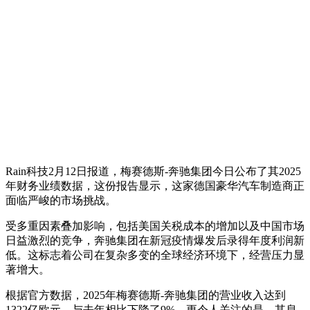
Rain科技2月12日报道，梅赛德斯-奔驰集团今日公布了其2025
年财务业绩数据，这份报告显示，这家德国豪华汽车制造商正
面临严峻的市场挑战。
受多重因素叠加影响，包括美国关税成本的增加以及中国市场
日益激烈的竞争，奔驰集团在新冠疫情爆发后录得年度利润新
低。这标志着公司在复杂多变的全球经济环境下，经营压力显
著增大。
根据官方数据，2025年梅赛德斯-奔驰集团的营业收入达到
1322亿欧元，与去年相比下降了9%。更令人关注的是，其息