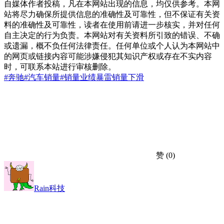
自媒体作者投稿，凡在本网站出现的信息，均仅供参考。本网
站将尽力确保所提供信息的准确性及可靠性，但不保证有关资
料的准确性及可靠性，读者在使用前请进一步核实，并对任何
自主决定的行为负责。本网站对有关资料所引致的错误、不确
或遗漏，概不负任何法律责任。任何单位或个人认为本网站中
的网页或链接内容可能涉嫌侵犯其知识产权或存在不实内容
时，可联系本站进行审核删除。
#奔驰
#汽车销量
#销量
业绩暴雷
销量下滑
赞
(0)
Rain科技