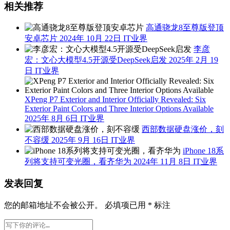
相关推荐
高通骁龙8至尊版登顶
安卓芯片
2024年 10月 22日
IT业界
李彦
宏：文心大模型4.5开源受DeepSeek启发
2025年 2月 19
日
IT业界
XPeng P7 Exterior and Interior Officially Revealed: Six
Exterior Paint Colors and Three Interior Options Available
2025年 8月 6日
IT业界
西部数据硬盘涨价，刻
不容缓
2025年 9月 16日
IT业界
iPhone 18系
列将支持可变光圈，看齐华为
2024年 11月 8日
IT业界
发表回复
您的邮箱地址不会被公开。
必填项已用
*
标注