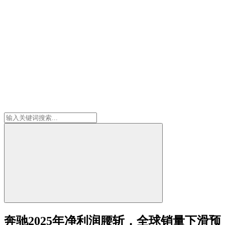
奔驰2025年净利润腰斩，全球销量下滑预