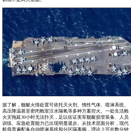
据了解，舰艇火情处置可依托灭火剂、惰性气体、喷淋系统、
高压降温甚至密闭舱室注水隔氧等多种方案控火。一处生活舱
火灾拖延30小时无法扑灭，足以佐证美军舰艇损管装备、人员
训练、应急处置能力已出现明显退步。从技术层面分析，现代
航母普遍配备自动喷淋系统和分区隔离阀，理论上可在数分钟