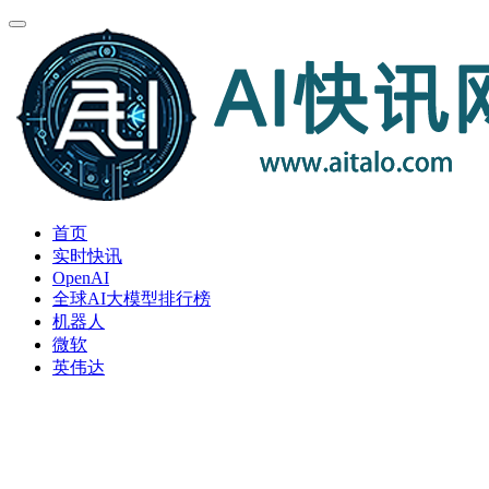
首页
实时快讯
OpenAI
全球AI大模型排行榜
机器人
微软
英伟达