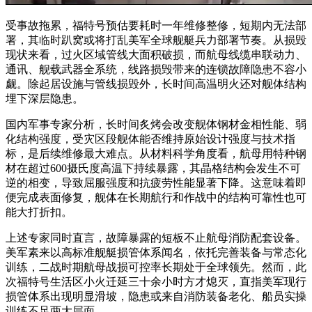
受事故拖累，福特号预估要耗时一年维修整修，短期内无法部
署，其临时趴窝或将打乱美军全球舰艇兵力部署节奏。从损毁
现状来看，过火区域管线大面积破损，而航母线缆串联动力、
通讯、舰载武器全系统，线路损毁带来的连锁故障隐患不容小
觑。除起居设施与管线损毁外，长时间高温明火还对舰体结构
埋下深层隐患。
国内军事专家分析，长时间炙烤会改变舰体钢材金相性能、弱
化结构强度，受灾区段舰体能否维持原始设计强度与技术指
标，是后续维修最大难点。从材料科学角度看，航母用特种钢
材在超过600摄氏度高温下持续暴露，其晶格结构会发生不可
逆的相变，导致屈服强度和抗疲劳性能显著下降。这意味着即
便完成表面修复，舰体在长期航行和作战中的结构可靠性也可
能大打折扣。
上述专家同时直言，故障暴露的短板不止航母消防配套设备。
美军素来以高标准舰艇损管体系闻名，依托完善装备与常态化
训练，二战时期航母战损可控率长期处于全球领先。然而，此
次福特号生活区小火迁延三十余小时方才熄灭，直指美军现行
损管体系出现明显滑坡，隐患或来自消防装备老化、船员实操
训练不足两大层面。