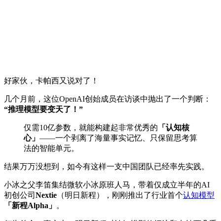
好家伙，卡帕西又说对了！
几个月前，这位OpenAI创始成员在访谈中抛出了一个判断：
“推理模型要变天了！”
仅需10亿参数，就能构建起非常优秀的
「认知核
心」
——一个剥离了海量事实记忆、只保留思考算
法的智能单元。
结果万万没想到，如今有这样一支中国团队已经率先实践。
小冰之父李笛集结微软小冰原班人马，带着仅成立半年的AI
初创公司
Nextie
（明日新程），刚刚推出了行业首个
认知模型
「新程Alpha」
。