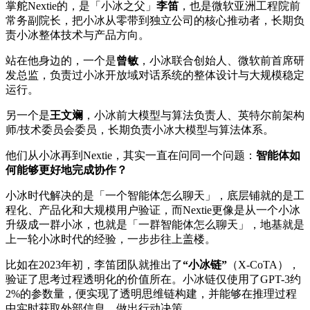
掌舵Nextie的，是「小冰之父」
李笛
，也是微软亚洲工程院前
常务副院长，把小冰从零带到独立公司的核心推动者，长期负
责小冰整体技术与产品方向。
站在他身边的，一个是
曾敏
，小冰联合创始人、微软前首席研
发总监，负责过小冰开放域对话系统的整体设计与大规模稳定
运行。
另一个是
王文斓
，小冰前大模型与算法负责人、英特尔前架构
师/技术委员会委员，长期负责小冰大模型与算法体系。
他们从小冰再到Nextie，其实一直在问同一个问题：
智能体如
何能够更好地完成协作？
小冰时代解决的是「一个智能体怎么聊天」，底层铺就的是工
程化、产品化和大规模用户验证，而Nextie更像是从一个小冰
升级成一群小冰，也就是「一群智能体怎么聊天」，地基就是
上一轮小冰时代的经验，一步步往上盖楼。
比如在2023年初，李笛团队就推出了
“小冰链”
（X-CoTA），
验证了思考过程透明化的价值所在。小冰链仅使用了GPT-3约
2%的参数量，便实现了透明思维链构建，并能够在推理过程
中实时获取外部信息、做出行动决策。