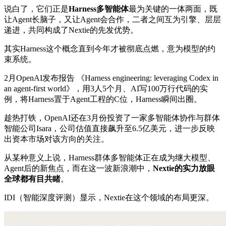
说白了，它们正是
Harness多智能体
最为关键的一体两面，既
让Agent长脑子，又让Agent会合作，二者之间互为引擎、层层
递进，共同构成了Nextie的先发优势。
其实Harness这个概念直到今年才被彻底点燃，意为模型的约
束系统。
2月OpenAI发布报告 《Harness engineering: leveraging Codex in
an agent-first world》，用3人5个月、AI写100万行代码的实
例，将Harness置于Agent工程的C位，Harness瞬间出圈。
趁热打铁，OpenAI还在3月份投资了一家多智能体协作与群体
智能公司Isara，公司估值直接飙升至6.5亿美元，进一步反映
出资本市场对该方向的关注。
从某种意义上说，Harness群体多智能体正在成为继大模型、
Agent后的新焦点，而在这一波新浪潮中，
Nextie的实力放眼
全球都有目共睹
。
IDI（智能深度评测）显示，Nextie在这个领域的布局更深。