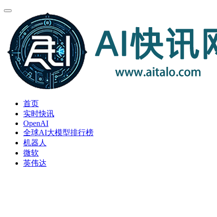
首页
实时快讯
OpenAI
全球AI大模型排行榜
机器人
微软
英伟达