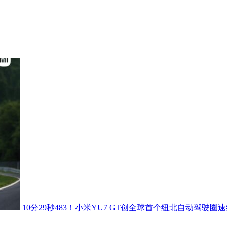
10分29秒483！小米YU7 GT创全球首个纽北自动驾驶圈