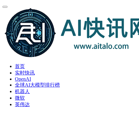
首页
实时快讯
OpenAI
全球AI大模型排行榜
机器人
微软
英伟达