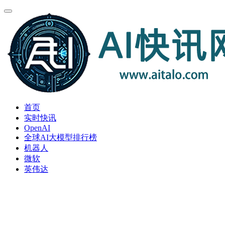
首页
实时快讯
OpenAI
全球AI大模型排行榜
机器人
微软
英伟达