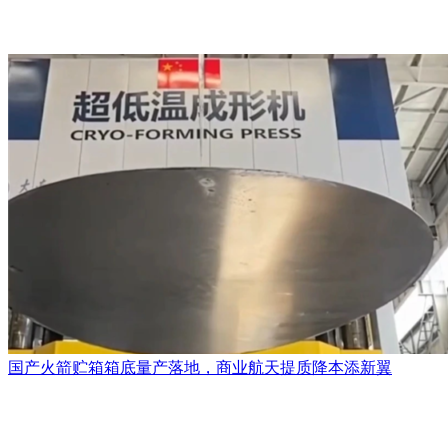
国产火箭贮箱箱底量产落地，商业航天提质降本添新翼