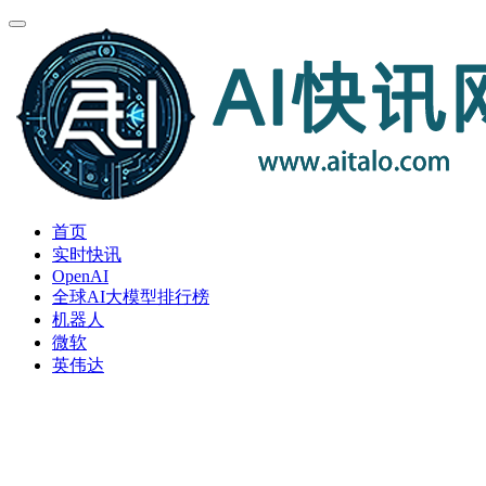
首页
实时快讯
OpenAI
全球AI大模型排行榜
机器人
微软
英伟达